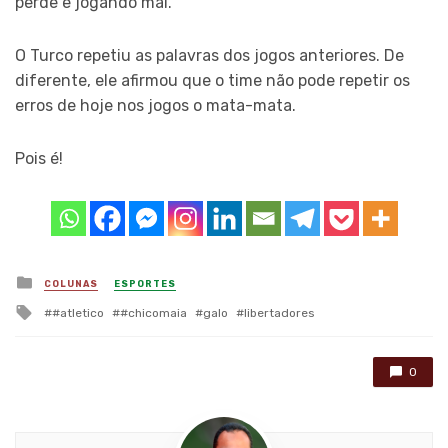
perde e jogando mal.
O Turco repetiu as palavras dos jogos anteriores. De
diferente, ele afirmou que o time não pode repetir os
erros de hoje nos jogos o mata-mata.
Pois é!
Posted
COLUNAS
ESPORTES
in
Tagged
#atletico
#chicomaia
galo
libertadores
with
0