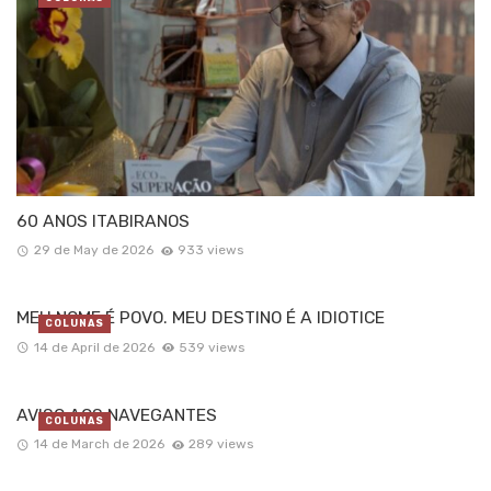
60 ANOS ITABIRANOS
29 de May de 2026
933 views
MEU NOME É POVO. MEU DESTINO É A IDIOTICE
COLUNAS
14 de April de 2026
539 views
AVISO AOS NAVEGANTES
COLUNAS
14 de March de 2026
289 views