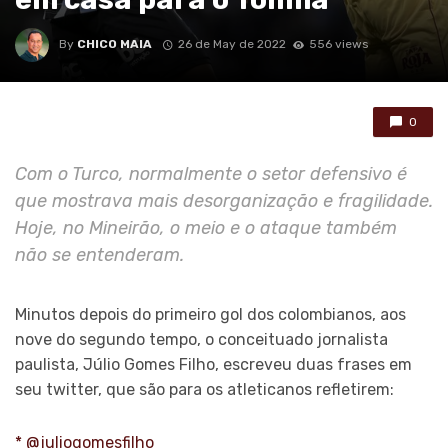
By
CHICO MAIA
26 de May de 2022
556 views
0
Com o Turco, normalmente o setor defensivo é
que mostrava mais desorganização e fragilidade.
Hoje, no Mineirão, o meio e o ataque também
não se entenderam.
Minutos depois do primeiro gol dos colombianos, aos
nove do segundo tempo, o conceituado jornalista
paulista, Júlio Gomes Filho, escreveu duas frases em
seu twitter, que são para os atleticanos refletirem:
* @juliogomesfilho