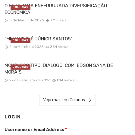
O ENROLO DA ENFERRUJADA DIVERSIFICAÇÃO
COLUNAS
ECONÔMICA
3 de March de 2026
771 views
“MEU NOME É JÚNIOR SANTOS”
COLUNAS
2 de March de 2026
354 views
MONÓLOGO TIPO DIÁLOGO COM EDSON SANA DE
COLUNAS
MORAIS
27 de February de 2026
814 views
Veja mais em Colunas
LOGIN
Username or Email Address
*